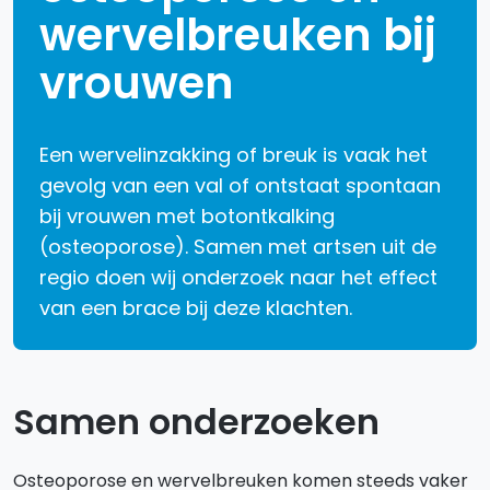
wervelbreuken bij
vrouwen
Een wervelinzakking of breuk is vaak het
gevolg van een val of ontstaat spontaan
bij vrouwen met botontkalking
(osteoporose). Samen met artsen uit de
regio doen wij onderzoek naar het effect
van een brace bij deze klachten.
Samen onderzoeken
Osteoporose en wervelbreuken komen steeds vaker