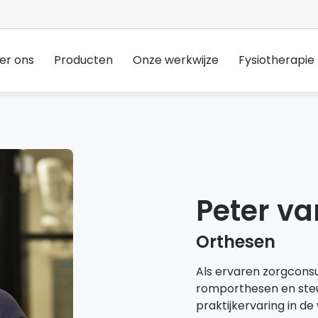
er ons
Producten
Onze werkwijze
Fysiotherapie
Peter v
Orthesen
Als ervaren zorgconsu
romporthesen en steun
praktijkervaring in d