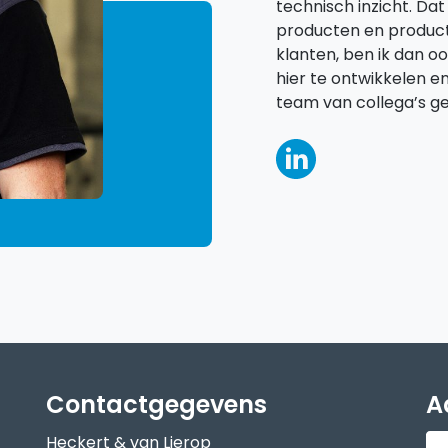
technisch inzicht. Da
producten en product
klanten, ben ik dan o
hier te ontwikkelen e
team van collega’s g
Contactgegevens
A
Heckert & van Lierop