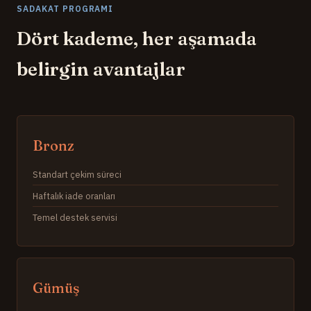
SADAKAT PROGRAMI
Dört kademe, her aşamada
belirgin avantajlar
Bronz
Standart çekim süreci
Haftalık iade oranları
Temel destek servisi
Gümüş