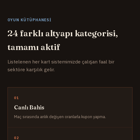
OYUN KÜTÜPHANESI
24 farklı altyapı kategorisi,
tamamı aktif
Listelenen her kart sistemimizde çalışan faal bir
sektöre karşılık gelir.
01
Canlı Bahis
Maç sırasında anlık değişen oranlarla kupon yapma.
02