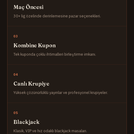
Maç Öncesi
30+ lig özelinde derinlemesine pazar seçenekleri.
03
Kombine Kupon
Tek kuponda çoklu ihtimalleri birleştirme imkanı.
04
Canlı Krupiye
Yüksek çözünürlüklü yayınlar ve profesyonel krupiyeler.
05
Blackjack
Klasik, VIP ve hız odaklı blackjack masaları.