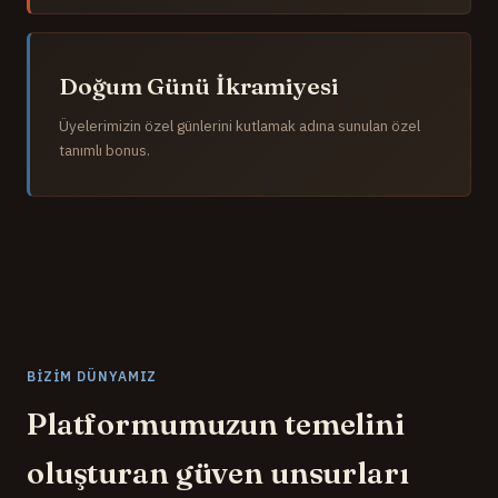
Doğum Günü İkramiyesi
Üyelerimizin özel günlerini kutlamak adına sunulan özel
tanımlı bonus.
BIZIM DÜNYAMIZ
Platformumuzun temelini
oluşturan güven unsurları