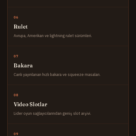
06
Rulet
Avrupa, Amerikan ve lightning rulet sürümleri.
07
Bakara
Canlı yayınlanan hızlı bakara ve squeeze masaları.
08
Video Slotlar
Lider oyun sağlayıcılarından geniş slot arşivi.
09